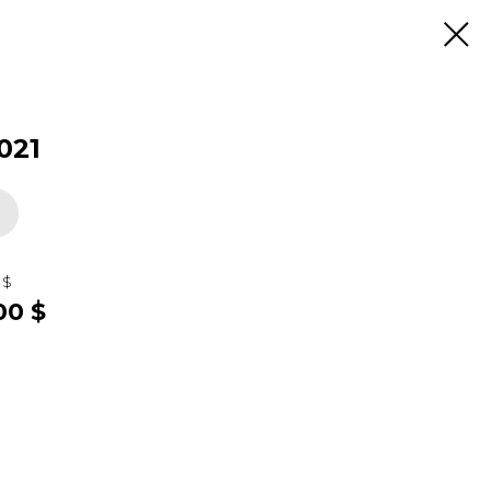
021
 $
00 $